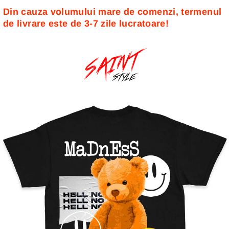
Din cauza volumului mare de comenzi, termenul 
de livrare este de 3-7 zile lucratoare! 
Sari
la
conținut