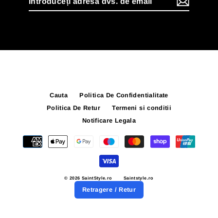
adresa
dvs.
de
email
Cauta
Politica De Confidentialitate
Politica De Retur
Termeni si conditii
Notificare Legala
© 2026 SaintStyle.ro
Saintstyle.ro
Retragere / Retur