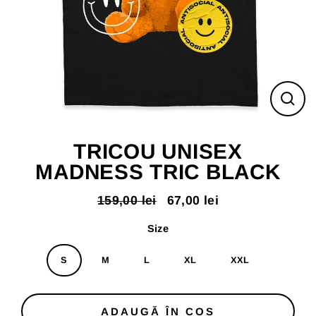
ÎNC
(ES
TRICOU UNISEX
MADNESS TRIC BLACK
159,00 lei
67,00 lei
Pret
Pret
normal
redus
Size
S
M
L
XL
XXL
ADAUGĂ ÎN COS