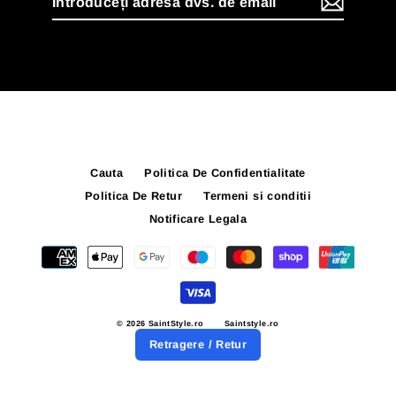
adresa
dvs.
de
email
Cauta
Politica De Confidentialitate
Politica De Retur
Termeni si conditii
Notificare Legala
© 2026 SaintStyle.ro
Saintstyle.ro
Retragere / Retur