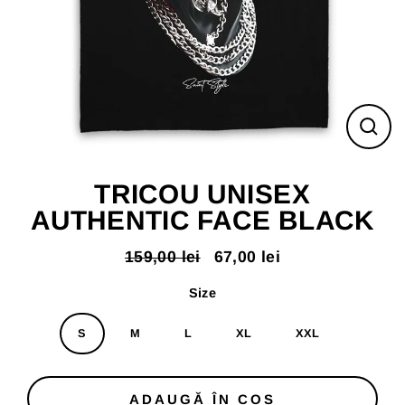
ÎNC
(ES
TRICOU UNISEX
AUTHENTIC FACE BLACK
159,00 lei
67,00 lei
Pret
Pret
normal
redus
Size
S
M
L
XL
XXL
ADAUGĂ ÎN COS