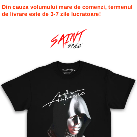
Din cauza volumului mare de comenzi, termenul 
de livrare este de 3-7 zile lucratoare! 
Sari
la
conținut