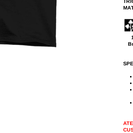
TRI
MAT
1
B
SPE
ATE
CUS