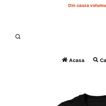
Din cauza volumul
Sari
la
conținut
Căutare
Acasa
Ca