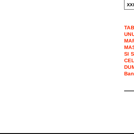
XX
TAB
UNU
MAR
MAS
SI 
CEL
DUM
Ban