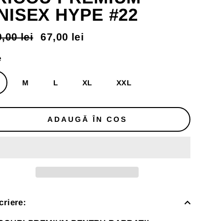
NISEX HYPE #22
,00 lei
67,00 lei
t
t
mal
us
e
M
L
XL
XXL
ADAUGĂ ÎN COS
criere: