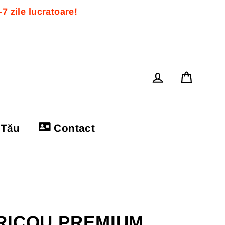
 zile lucratoare! 
Cos
Log in
 Tău
Contact
RICOU PREMIUM