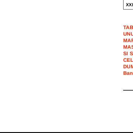
XX
TAB
UNU
MAR
MAS
SI 
CEL
DUM
Ban