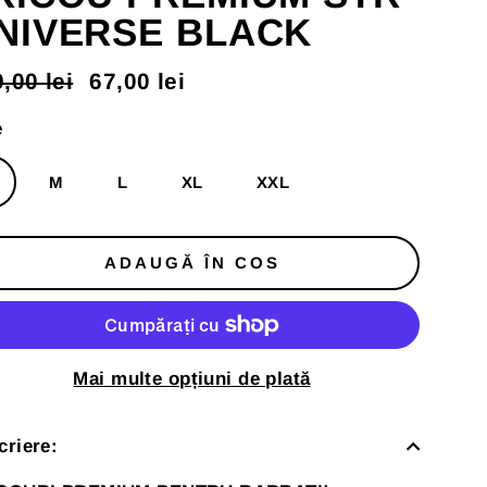
NIVERSE BLACK
,00 lei
67,00 lei
t
t
mal
us
e
M
L
XL
XXL
ADAUGĂ ÎN COS
Mai multe opțiuni de plată
criere: