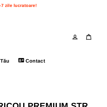
 zile lucratoare! 
Cos
Log in
 Tău
Contact
RICOU PREMIUM STR