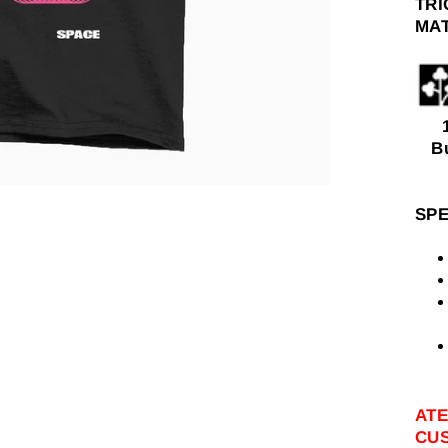
TRI
MAT
1
B
SPE
ATE
CUS