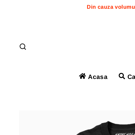
Din cauza volumul
Sari
la
conținut
Căutare
Acasa
Ca