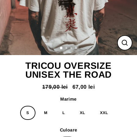
ÎNC
(ES
TRICOU OVERSIZE
UNISEX THE ROAD
179,00 lei
67,00 lei
Pret
Pret
normal
redus
Marime
S
M
L
XL
XXL
Culoare