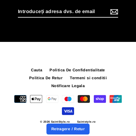
Introduceți
adresa
dvs.
de
email
Cauta
Politica De Confidentialitate
Politica De Retur
Termeni si conditii
Notificare Legala
© 2026 SaintStyle.ro
Saintstyle.ro
Retragere / Retur