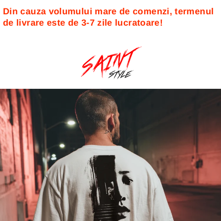
Din cauza volumului mare de comenzi, termenul 
de livrare este de 3-7 zile lucratoare! 
Sari
la
conținut