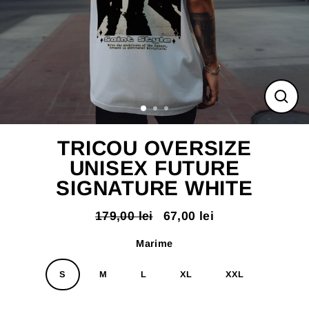
ÎNC
(ES
TRICOU OVERSIZE
UNISEX FUTURE
SIGNATURE WHITE
179,00 lei
67,00 lei
Pret
Pret
normal
redus
Marime
S
M
L
XL
XXL