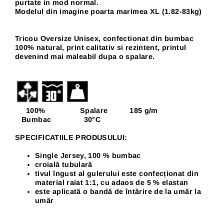
purtate in mod normal.
Modelul din imagine poarta marimea XL (1.82-83kg)
Tricou Oversize Unisex, confectionat din bumbac
100% natural, print calitativ si rezintent, p
rintul
devenind mai maleabil dupa o spalare.
100% Spalare 185 g/m
Bumbac 30
°C
SPECIFICATIILE PRODUSULUI:
Single Jersey, 100 % bumbac
croială tubulară
tivul îngust al gulerului este confecționat din
material raiat 1:1, cu adaos de 5 % elastan
este aplicată o bandă de întărire de la umăr la
umăr