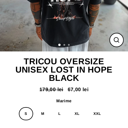
ÎNC
(ES
TRICOU OVERSIZE
UNISEX LOST IN HOPE
BLACK
179,00 lei
67,00 lei
Pret
Pret
normal
redus
Marime
S
M
L
XL
XXL