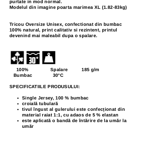
purtate in mod normal.
Modelul din imagine poarta marimea XL (1.82-83kg)
Tricou Oversize Unisex, confectionat din bumbac
100% natural, print calitativ si rezintent, p
rintul
devenind mai maleabil dupa o spalare.
100% Spalare 185 g/m
Bumbac 30
°C
SPECIFICATIILE PRODUSULUI:
Single Jersey, 100 % bumbac
croială tubulară
tivul îngust al gulerului este confecționat din
material raiat 1:1, cu adaos de 5 % elastan
este aplicată o bandă de întărire de la umăr la
umăr