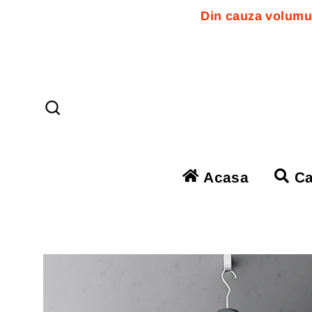
Din cauza volumul
Sari
la
conținut
Căutare
Acasa
Ca