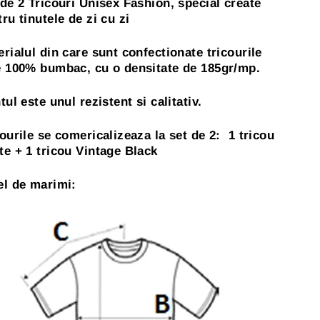
 de 2 Tricouri Unisex Fashion, special create
ru tinutele de zi cu zi
rialul din care sunt confectionate tricourile
e 100% bumbac, cu o densitate de 185gr/mp.
tul este unul rezistent si calitativ.
ourile se comericalizeaza la set de 2: 1 tricou
te + 1 tricou Vintage Black
el de marimi: