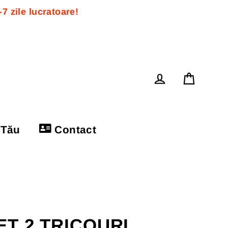
 zile lucratoare! 
Cos
Log in
 Tău
Contact
ET 2 TRICOURI