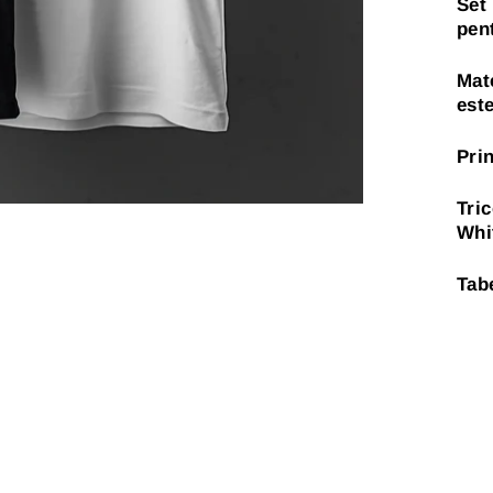
Set
pent
Mate
est
Prin
Tric
Whi
Tab