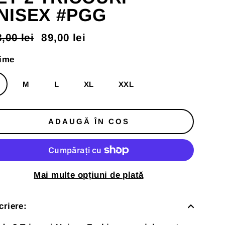
NISEX #PGG
,00 lei
89,00 lei
t
t
mal
us
ime
M
L
XL
XXL
ADAUGĂ ÎN COS
Mai multe opțiuni de plată
criere: