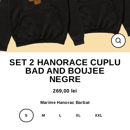
ÎNC
(ES
SET 2 HANORACE CUPLU
BAD AND BOUJEE
NEGRE
269,00 lei
Pret
normal
Marime Hanorac Barbat
S
M
L
XL
XXL