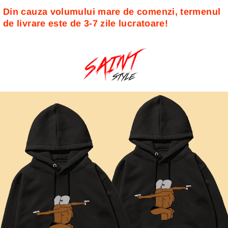
Din cauza volumului mare de comenzi, termenul 
de livrare este de 3-7 zile lucratoare! 
Sari
la
conținut