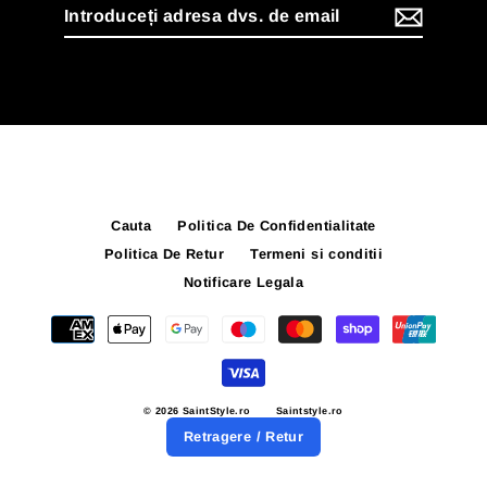
Introduceți
adresa
dvs.
de
email
Cauta
Politica De Confidentialitate
Politica De Retur
Termeni si conditii
Notificare Legala
© 2026 SaintStyle.ro
Saintstyle.ro
Retragere / Retur