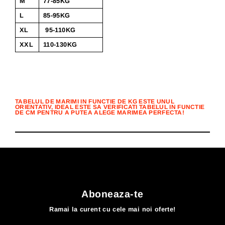
M
77-85KG
L
85-95KG
XL
95-110KG
XXL
110-130KG
TABELUL DE MARIMI IN FUNCTIE DE KG ESTE UNUL
ORIENTATIV, IDEAL ESTE SA VERIFICATI TABELUL IN FUNCTIE
DE CM PENTRU A PUTEA ALEGE MARIMEA PERFECTA!
Aboneaza-te
Ramai la curent cu cele mai noi oferte!