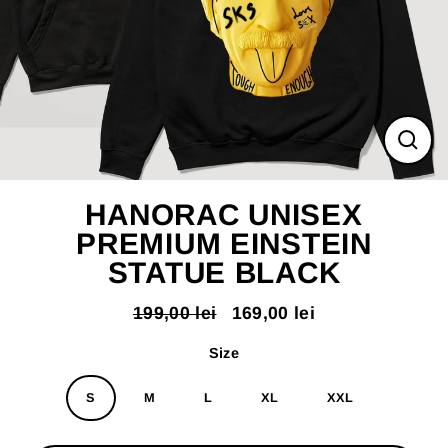
ÎNC
(ES
HANORAC UNISEX
PREMIUM EINSTEIN
STATUE BLACK
199,00 lei
169,00 lei
Pret
Pret
normal
redus
Size
S
M
L
XL
XXL