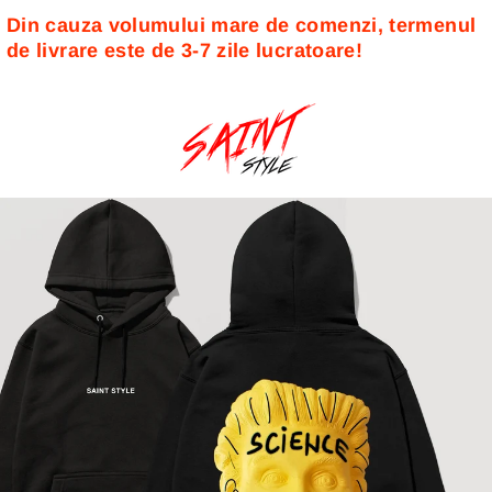
Din cauza volumului mare de comenzi, termenul 
de livrare este de 3-7 zile lucratoare! 
Sari
la
conținut