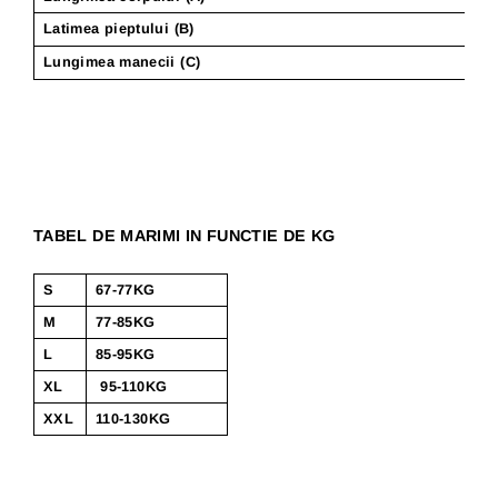
Latimea pieptului (B)
Lungimea manecii (C)
TABEL DE MARIMI IN FUNCTIE DE KG
S
67-77KG
M
77-85KG
L
85-95KG
XL
95-110KG
XXL
110-130KG