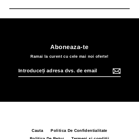
Aboneaza-te
Ramai la curent cu cele mai noi oferte!
Introduceți
adresa
dvs.
de
email
Cauta
Politica De Confidentialitate
Politica De Retur
Termeni si conditii