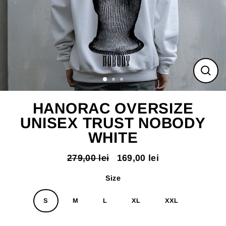
ÎNC
(ES
HANORAC OVERSIZE
UNISEX TRUST NOBODY
WHITE
279,00 lei
169,00 lei
Pret
Pret
normal
redus
Size
S
M
L
XL
XXL