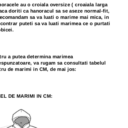
oracele au o croiala oversize ( croaiala larga
aca doriti ca hanoracul sa se aseze normal-fit,
recomandam sa va luati o marime mai mica, in
contrar puteti sa va luati marimea ce o purtati
bicei.
tru a putea determina marimea
espunzatoare, va rugam sa consultati tabelul
tru de marimi in CM, de mai jos:
EL DE MARIMI IN CM: