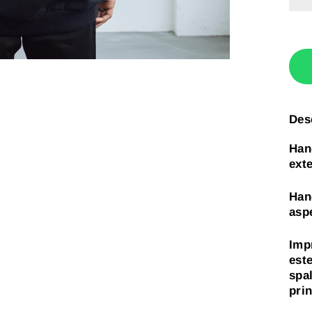
Des
Han
exte
Hano
asp
Imp
este
spal
pri