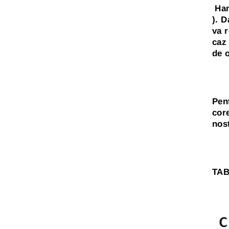
Han
). D
va 
caz 
de o
Pen
cor
nos
TAB