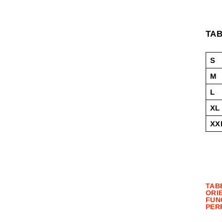
TAB
S
M
L
XL
XX
TAB
ORIE
FUN
PER