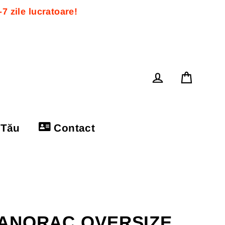
 zile lucratoare! 
Cos
Log in
 Tău
Contact
ANORAC OVERSIZE