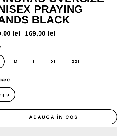
NISEX PRAYING
ANDS BLACK
,00 lei
169,00 lei
t
t
mal
us
e
M
L
XL
XXL
oare
egru
ADAUGĂ ÎN COS