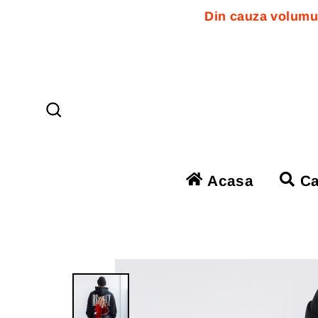
Din cauza volumul
Sari
la
conținut
Căutare
Acasa
Ca