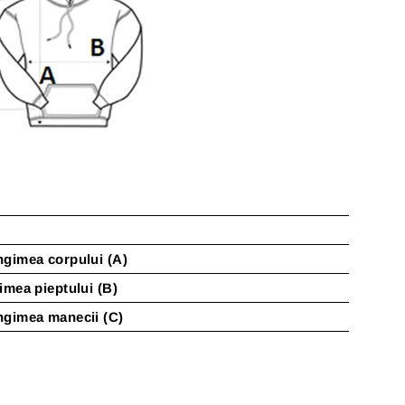
gimea corpului (A)
imea pieptului (B)
ngimea manecii (C)