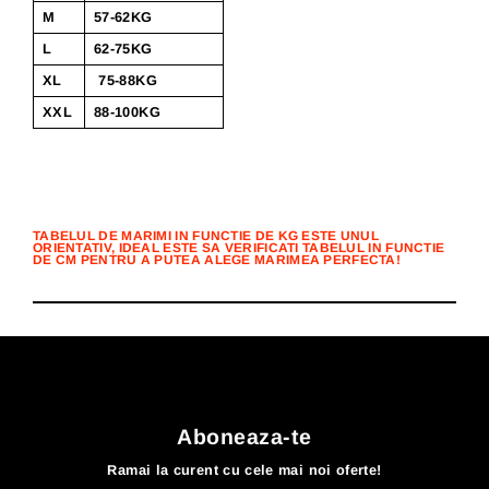
M
57-62KG
L
62-75KG
XL
75-88KG
XXL
88-100KG
TABELUL DE MARIMI IN FUNCTIE DE KG ESTE UNUL
ORIENTATIV, IDEAL ESTE SA VERIFICATI TABELUL IN FUNCTIE
DE CM PENTRU A PUTEA ALEGE MARIMEA PERFECTA!
Aboneaza-te
Ramai la curent cu cele mai noi oferte!