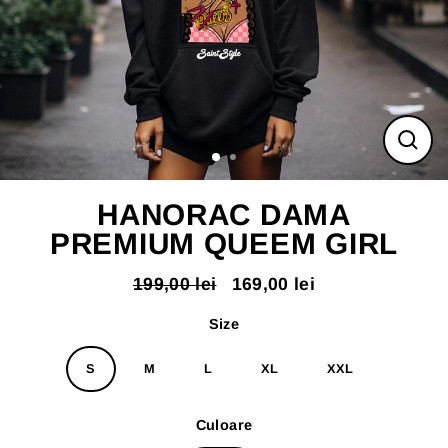
ÎNC
(ES
HANORAC DAMA
PREMIUM QUEEM GIRL
199,00 lei
169,00 lei
Pret
Pret
normal
redus
Size
S
M
L
XL
XXL
Culoare