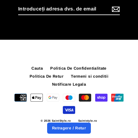
Introduceți
adresa
dvs.
de
email
Cauta
Politica De Confidentialitate
Politica De Retur
Termeni si conditii
Notificare Legala
© 2026 SaintStyle.ro
Saintstyle.ro
Retragere / Retur