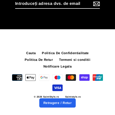
Introduceți
adresa
dvs.
de
email
Cauta
Politica De Confidentialitate
Politica De Retur
Termeni si conditii
Notificare Legala
© 2026 SaintStyle.ro
Saintstyle.ro
Retragere / Retur