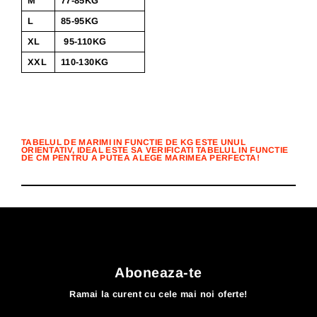
M
77-85KG
L
85-95KG
XL
95-110KG
XXL
110-130KG
TABELUL DE MARIMI IN FUNCTIE DE KG ESTE UNUL
ORIENTATIV, IDEAL ESTE SA VERIFICATI TABELUL IN FUNCTIE
DE CM PENTRU A PUTEA ALEGE MARIMEA PERFECTA!
Aboneaza-te
Ramai la curent cu cele mai noi oferte!