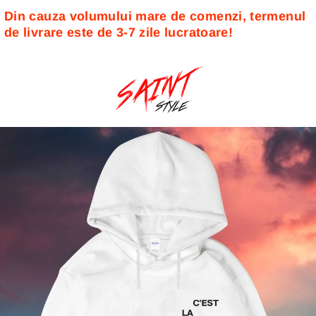
Din cauza volumului mare de comenzi, termenul 
de livrare este de 3-7 zile lucratoare! 
Sari
la
conținut