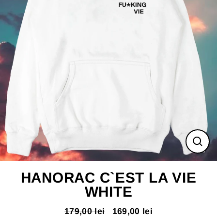
ÎNC
(ES
HANORAC C`EST LA VIE
WHITE
179,00 lei
169,00 lei
Pret
Pret