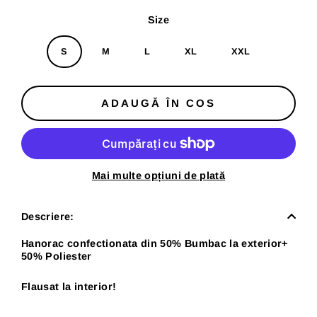
normal
redus
Size
S
M
L
XL
XXL
ADAUGĂ ÎN COS
Mai multe opțiuni de plată
Descriere:
Hanorac confectionata din 50% Bumbac la exterior+
50% Poliester
Flausat la interior!