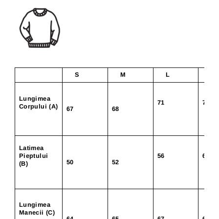
S
M
L
X
Lungimea
71
74
Corpului (A)
67
68
Latimea
Pieptului
56
60
50
52
(B)
Lungimea
Manecii (C)
64
65
67
68