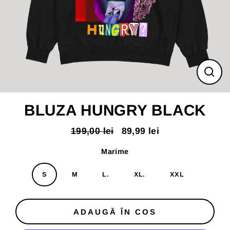
ÎNC
(ES
BLUZA HUNGRY BLACK
199,00 lei
89,99 lei
Pret
Pret
normal
redus
Marime
S
M
L.
XL.
XXL
ADAUGĂ ÎN COS