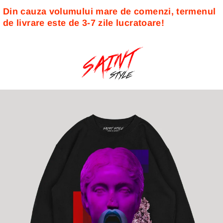
Din cauza volumului mare de comenzi, termenul 
de livrare este de 3-7 zile lucratoare! 
Sari
la
conținut