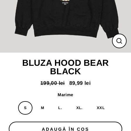
ÎNC
(ES
BLUZA HOOD BEAR
BLACK
199,00 lei
89,99 lei
Pret
Pret
normal
redus
Marime
S
M
L.
XL.
XXL
ADAUGĂ ÎN COS