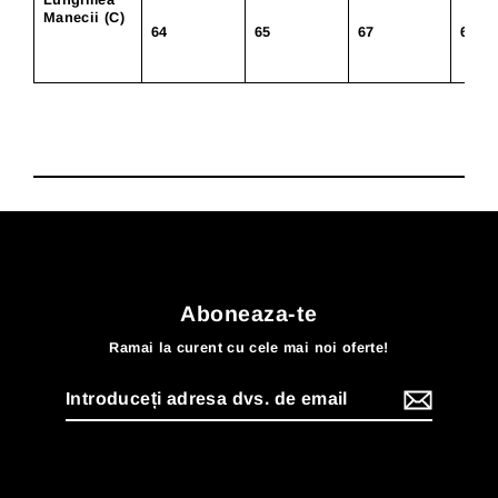
Manecii (C)
64
65
67
68
Aboneaza-te
Ramai la curent cu cele mai noi oferte!
Introduceți
adresa
dvs.
de
email