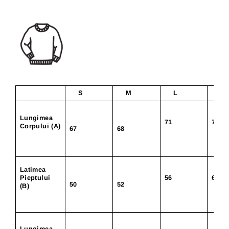
S
M
L
X
Lungimea
71
74
Corpului (A)
67
68
Latimea
Pieptului
56
60
50
52
(B)
Lungimea