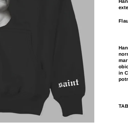
Han
ext
Flau
Han
nor
mar
obi
in 
pot
TAB