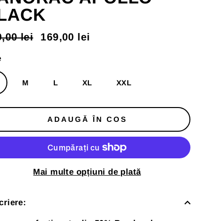
LACK
,00 lei
169,00 lei
t
t
mal
us
e
M
L
XL
XXL
ADAUGĂ ÎN COS
Mai multe opțiuni de plată
criere: