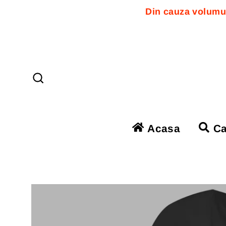
Din cauza volumul
Sari
la
conținut
Căutare
Acasa
Ca