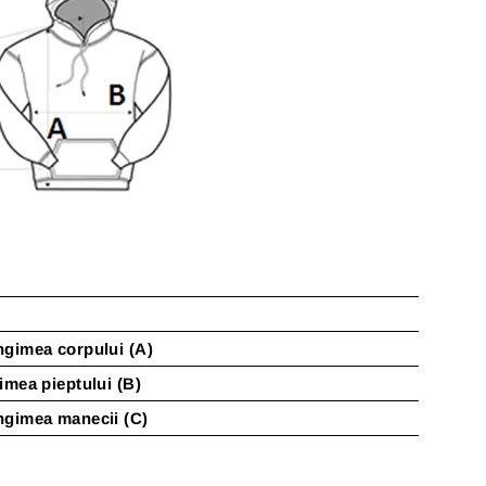
gimea corpului (A)
imea pieptului (B)
ngimea manecii (C)