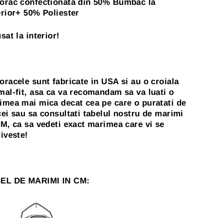
orac confectionata din 50% Bumbac la
erior+ 50% Poliester
sat la interior!
oracele sunt fabricate in USA si au o croiala
mal-fit, asa ca va recomandam sa va luati o
imea mai mica decat cea pe care o puratati de
cei sau sa consultati tabelul nostru de marimi
CM, ca sa vedeti exact marimea care vi se
riveste!
EL DE MARIMI IN CM: