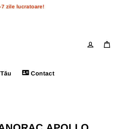
 zile lucratoare! 
Cos
Log in
 Tău
Contact
ANORAC APOLLO