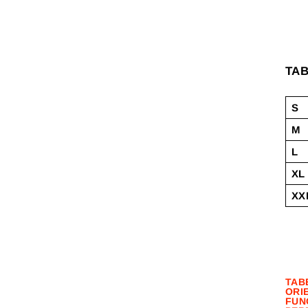
TAB
S
M
L
XL
XX
TAB
ORIE
FUN