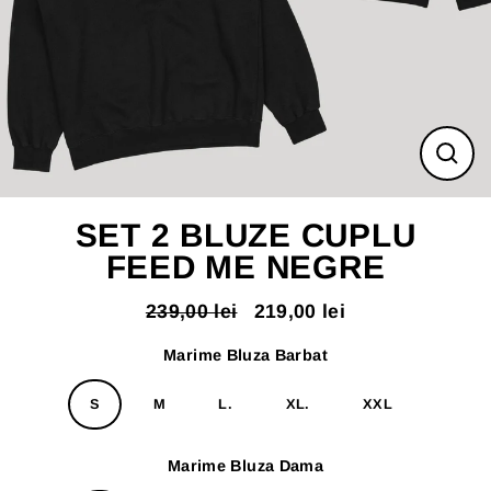
ÎNC
(ES
SET 2 BLUZE CUPLU
FEED ME NEGRE
239,00 lei
219,00 lei
Pret
Pret
normal
redus
Marime Bluza Barbat
S
M
L.
XL.
XXL
Marime Bluza Dama