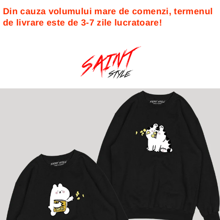
Din cauza volumului mare de comenzi, termenul 
de livrare este de 3-7 zile lucratoare! 
Sari
la
conținut