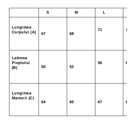
S
M
L
X
Lungimea
71
74
Corpului (A)
67
68
Latimea
Pieptului
56
60
50
52
(B)
Lungimea
Manecii (C)
64
65
67
68